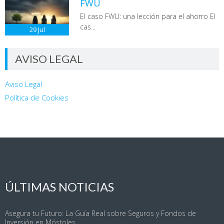
FWU
El caso FWU: una lección para el ahorro El
cas...
29
Jul
AVISO LEGAL
Aviso Legal
Política de Cookies
ÚLTIMAS NOTICIAS
Asegura tu Futuro: La Guía Real sobre Seguros y Fondos de
Inversión en Móstoles