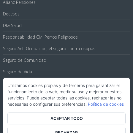
Allianz Pensiones
Decesos
Dkv Salud
Responsabilidad Civil Perros Peligrosos
Seguro Anti Ocupación, el seguro contra okupas
Seguro de Comunidad
Seguro de Vida
Seguros de Coche
Utilizamos cookies propias y de terceros para garantizar el
funcionamiento de la web, medir su uso y mejorar nuestros
Seguros de Viaje
servicios. Puede aceptar todas las cookies, rechazar las no
necesarias o configurar sus preferencias.
Política de cookies
Seguros para Hogar
ACEPTAR TODO
RECHAZAR