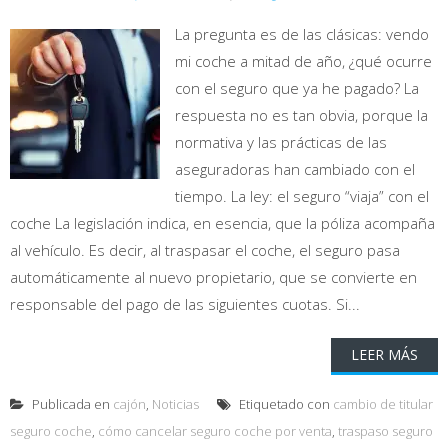
La pregunta es de las clásicas: vendo
mi coche a mitad de año, ¿qué ocurre
con el seguro que ya he pagado? La
respuesta no es tan obvia, porque la
normativa y las prácticas de las
aseguradoras han cambiado con el
tiempo. La ley: el seguro “viaja” con el
coche La legislación indica, en esencia, que la póliza acompaña
al vehículo. Es decir, al traspasar el coche, el seguro pasa
automáticamente al nuevo propietario, que se convierte en
responsable del pago de las siguientes cuotas. Si...
LEER MÁS
Publicada en
cajón
,
Noticias
Etiquetado con
cambio de titular
seguro coche
,
cómo cancelar seguro coche por venta
,
traspaso seguro