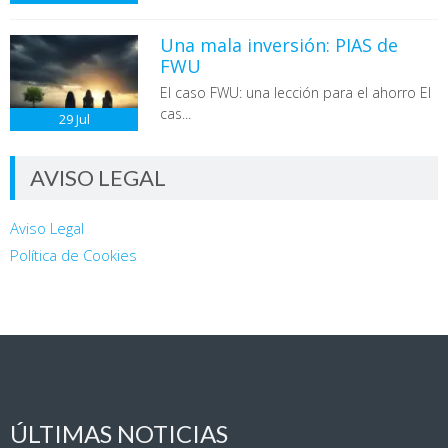
Una mala inversión: PIAS de
FWU
El caso FWU: una lección para el ahorro El
cas...
29
Jul
AVISO LEGAL
Aviso Legal
Política de Cookies
ÚLTIMAS NOTICIAS