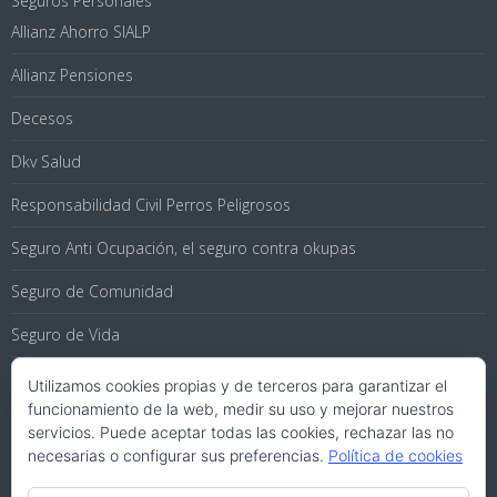
Seguros Personales
Allianz Ahorro SIALP
Allianz Pensiones
Decesos
Dkv Salud
Responsabilidad Civil Perros Peligrosos
Seguro Anti Ocupación, el seguro contra okupas
Seguro de Comunidad
Seguro de Vida
Seguros de Coche
Utilizamos cookies propias y de terceros para garantizar el
funcionamiento de la web, medir su uso y mejorar nuestros
Seguros de Viaje
servicios. Puede aceptar todas las cookies, rechazar las no
necesarias o configurar sus preferencias.
Política de cookies
Seguros para Hogar