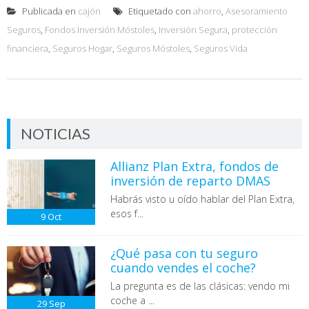
Publicada en
cajón
Etiquetado con
ahorro
,
Asesoramiento
Seguros
,
Fondos Inversión Móstoles
,
Inversión Segura
,
protección
financiera
,
Seguros Hogar
,
Seguros Móstoles
,
Seguros Vida
NOTICIAS
Allianz Plan Extra, fondos de
inversión de reparto DMAS
Habrás visto u oído hablar del Plan Extra,
esos f...
9
Oct
¿Qué pasa con tu seguro
cuando vendes el coche?
La pregunta es de las clásicas: vendo mi
coche a ...
29
Sep