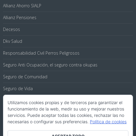
Allianz Ahorro SIALP
Allianz Pensiones
Decesos
Dkv Salud
Responsabilidad Civil Perros Peligrosos
Seguro Anti Ocupación, el seguro contra okupas
Seguro de Comunidad
Seguro de Vida
Seguros de Coche
Utilizamos cookies propias y de terceros para garantizar el
funcionamiento de la web, medir su uso y mejorar nuestros
Seguros de Viaje
servicios. Puede aceptar todas las cookies, rechazar las no
necesarias o configurar sus preferencias.
Política de cookies
Seguros para Hogar